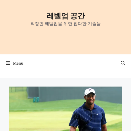
Skip
to
레벨업 공간
content
직장인 레벨업을 위한 잡다한 기술들
Menu