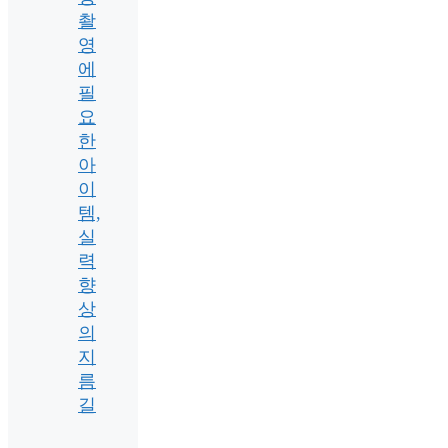
촬
영
에
필
요
한
아
이
템,
실
력
향
상
의
지
름
길