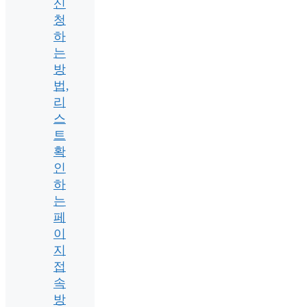
신
청
하
는
방
법,
리
스
트
확
인
하
는
페
이
지
접
속
방