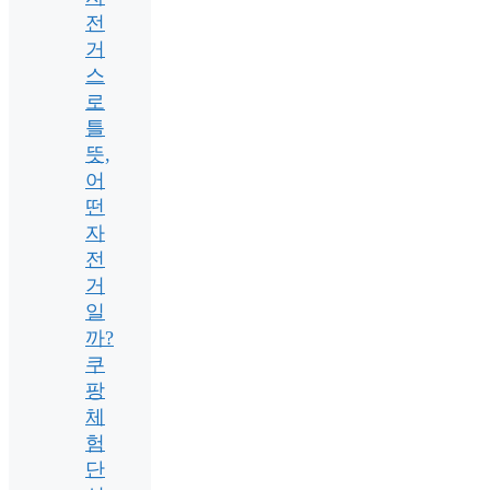
전
거
스
로
틀
뜻,
어
떤
자
전
거
일
까?
쿠
팡
체
험
단