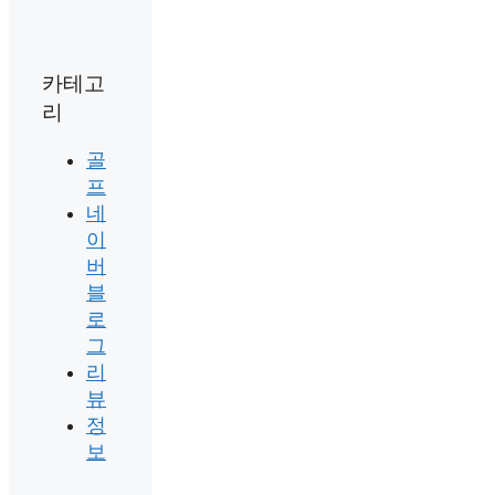
카테고
리
골
프
네
이
버
블
로
그
리
뷰
정
보