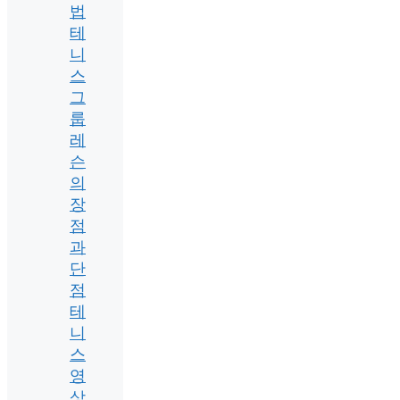
법
테
니
스
그
룹
레
슨
의
장
점
과
단
점
테
니
스
영
상