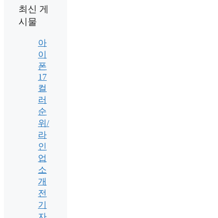
최신 게
시물
아
이
폰
17
컬
러
순
위/
라
인
업
소
개
전
기
자