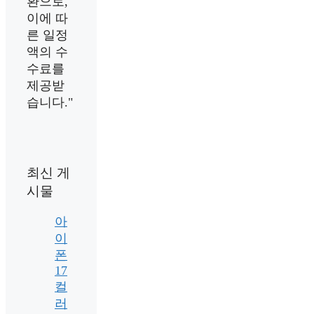
환으로,
이에 따
른 일정
액의 수
수료를
제공받
습니다."
최신 게
시물
아
이
폰
17
컬
러