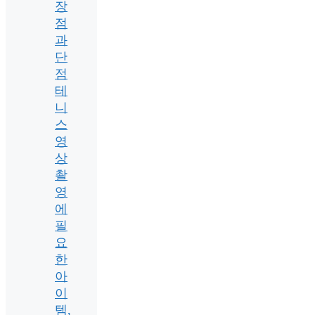
장
점
과
단
점
테
니
스
영
상
촬
영
에
필
요
한
아
이
템,