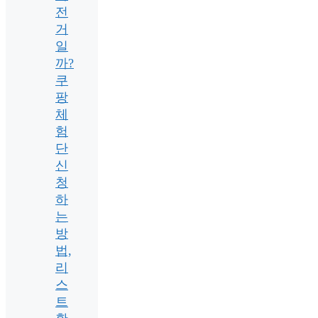
전
거
일
까?
쿠
팡
체
험
단
신
청
하
는
방
법,
리
스
트