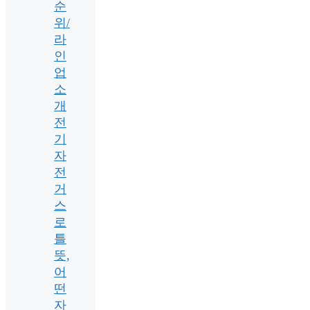
순
위/
라
인
업
소
개
전
기
자
전
거
스
로
틀
뜻,
어
떤
자