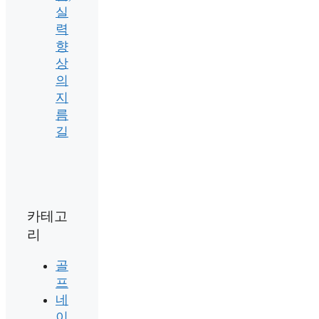
실
력
향
상
의
지
름
길
카테고
리
골
프
네
이