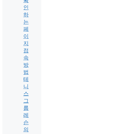
확
인
하
는
페
이
지
접
속
방
법
테
니
스
그
룹
레
슨
의