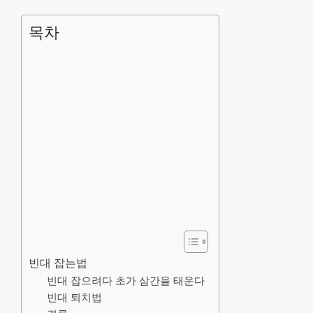
목차
빈대 잡는법
빈대 잡으려다 초가 삼간을 태운다
빈대 퇴치법