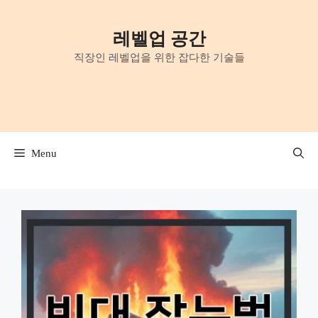
Skip
to
레벨업 공간
content
직장인 레벨업을 위한 잡다한 기술들
Menu