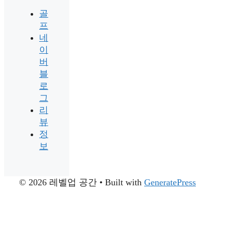
골
프
네
이
버
블
로
그
리
뷰
정
보
© 2026 레벨업 공간
• Built with
GeneratePress