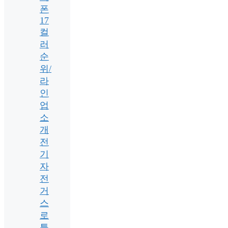
폰
17
컬
러
순
위/
라
인
업
소
개
전
기
자
전
거
스
로
틀