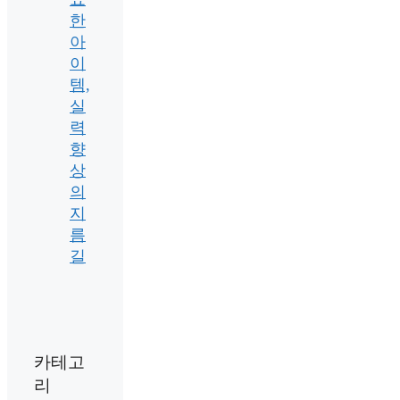
한
아
이
템,
실
력
향
상
의
지
름
길
카테고
리