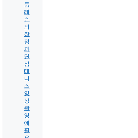
룹
레
슨
의
장
점
과
단
점
테
니
스
영
상
촬
영
에
필
요