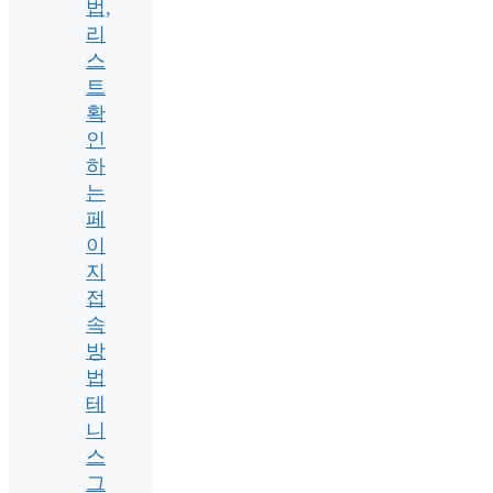
법,
리
스
트
확
인
하
는
페
이
지
접
속
방
법
테
니
스
그