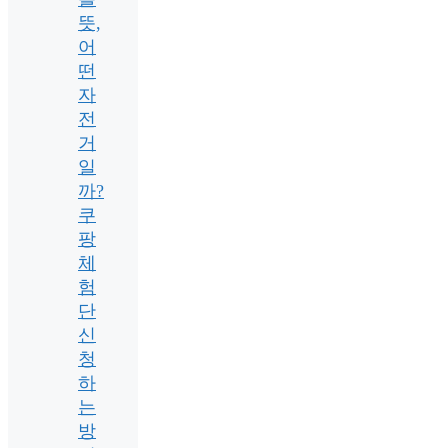
뜻,
어
떤
자
전
거
일
까?
쿠
팡
체
험
단
신
청
하
는
방