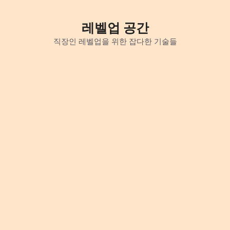
Skip
to
레벨업 공간
content
직장인 레벨업을 위한 잡다한 기술들