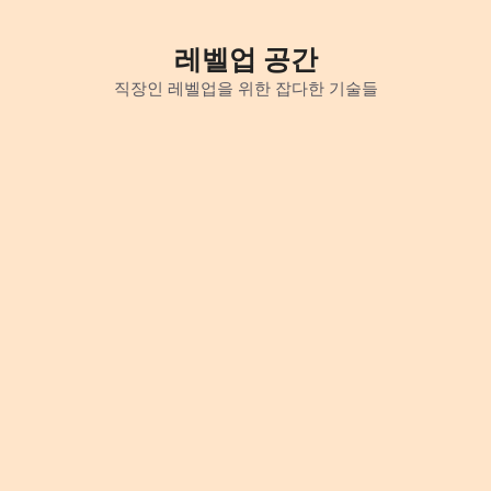
Skip
to
레벨업 공간
content
직장인 레벨업을 위한 잡다한 기술들