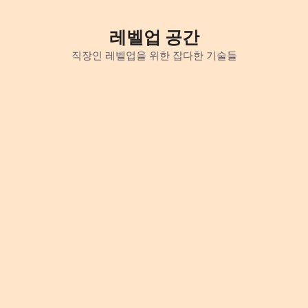
Skip
to
레벨업 공간
content
직장인 레벨업을 위한 잡다한 기술들