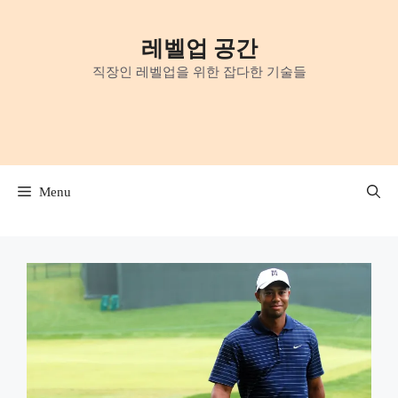
Skip
to
레벨업 공간
content
직장인 레벨업을 위한 잡다한 기술들
Menu