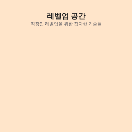
Skip
to
레벨업 공간
content
직장인 레벨업을 위한 잡다한 기술들