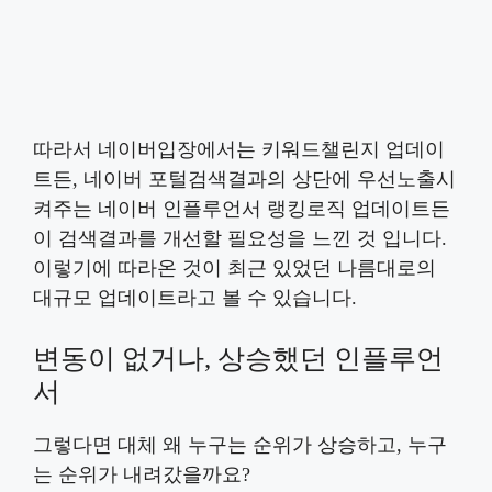
따라서 네이버입장에서는 키워드챌린지 업데이
트든, 네이버 포털검색결과의 상단에 우선노출시
켜주는 네이버 인플루언서 랭킹로직 업데이트든
이 검색결과를 개선할 필요성을 느낀 것 입니다.
이렇기에 따라온 것이 최근 있었던 나름대로의
대규모 업데이트라고 볼 수 있습니다.
변동이 없거나, 상승했던 인플루언
서
그렇다면 대체 왜 누구는 순위가 상승하고, 누구
는 순위가 내려갔을까요?