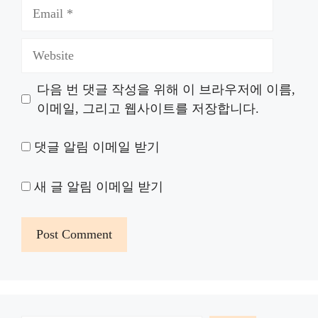
Email
Website
다음 번 댓글 작성을 위해 이 브라우저에 이름,
이메일, 그리고 웹사이트를 저장합니다.
댓글 알림 이메일 받기
새 글 알림 이메일 받기