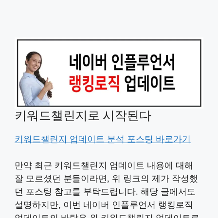
키워드챌린지로 시작된다
키워드챌린지 업데이트 분석 포스팅 바로가기
만약 최근 키워드챌린지 업데이트 내용에 대해
잘 모르셨던 분들이라면, 위 링크의 제가 작성했
던 포스팅 참고를 부탁드립니다. 해당 글에서도
설명하지만, 이번 네이버 인플루언서 랭킹로직
업데이트의 바탕은 위 키워드챌린지 업데이트로