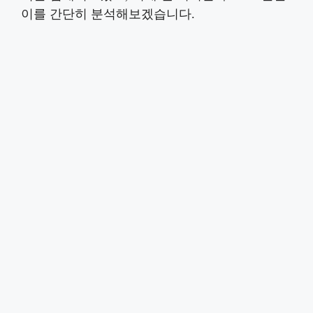
이를 간단히 분석해보겠습니다.