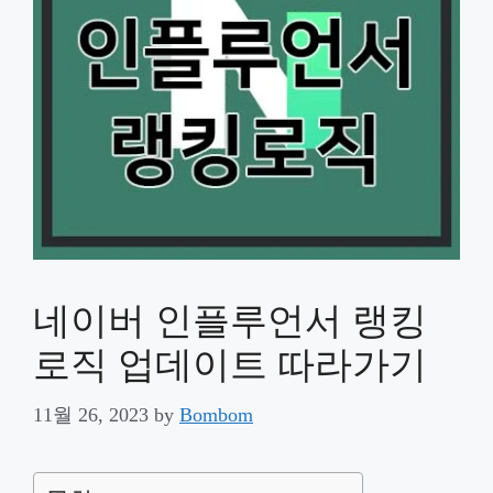
네이버 인플루언서 랭킹
로직 업데이트 따라가기
11월 26, 2023
by
Bombom