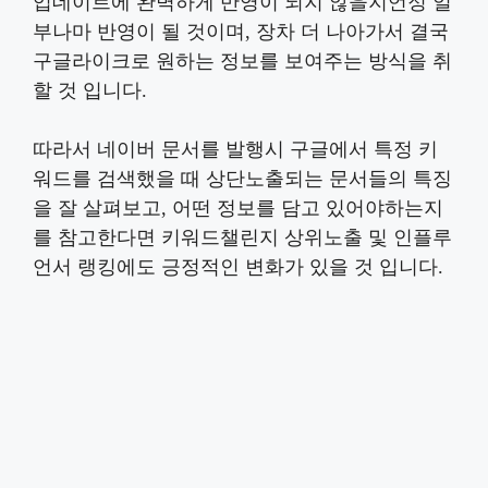
업데이트에 완벽하게 반영이 되지 않을지언정 일
부나마 반영이 될 것이며, 장차 더 나아가서 결국
구글라이크로 원하는 정보를 보여주는 방식을 취
할 것 입니다.
따라서 네이버 문서를 발행시 구글에서 특정 키
워드를 검색했을 때 상단노출되는 문서들의 특징
을 잘 살펴보고, 어떤 정보를 담고 있어야하는지
를 참고한다면 키워드챌린지 상위노출 및 인플루
언서 랭킹에도 긍정적인 변화가 있을 것 입니다.