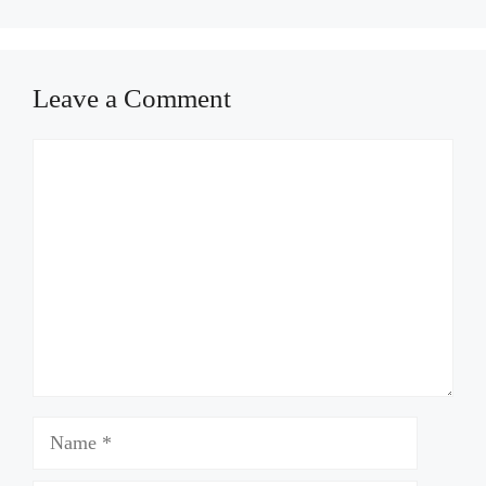
Leave a Comment
Comment
Name