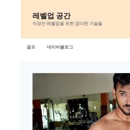
Skip
to
레벨업 공간
content
직장인 레벨업을 위한 잡다한 기술들
골프
네이버블로그