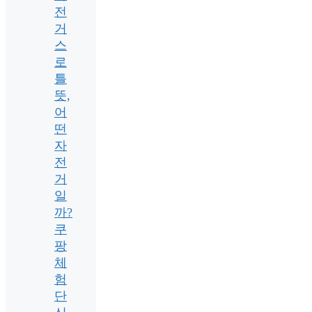
전
거
스
로
틀
뜻,
어
떤
자
전
거
일
까?
쿠
팡
체
험
단