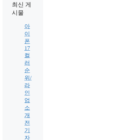
최신 게
시물
아
이
폰
17
컬
러
순
위/
라
인
업
소
개
전
기
자