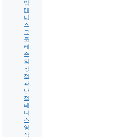
법
테
니
스
그
룹
레
슨
의
장
점
과
단
점
테
니
스
영
상