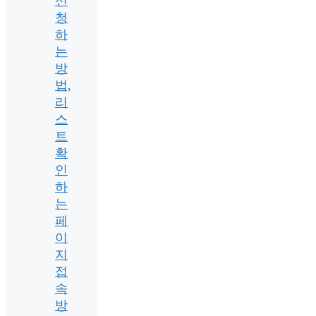
신
청
하
는
방
법,
리
스
트
확
인
하
는
페
이
지
접
속
방