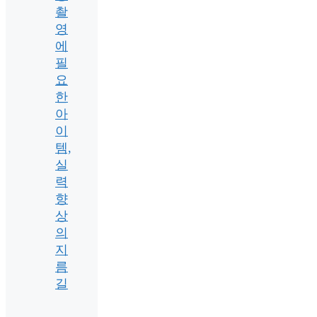
촬
영
에
필
요
한
아
이
템,
실
력
향
상
의
지
름
길