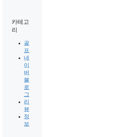
카테고
리
골
프
네
이
버
블
로
그
리
뷰
정
보