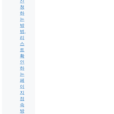
신
청
하
는
방
법,
리
스
트
확
인
하
는
페
이
지
접
속
방