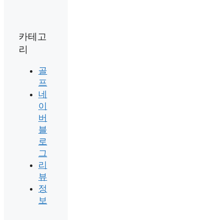
카테고
리
골
프
네
이
버
블
로
그
리
뷰
정
보