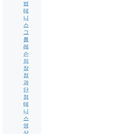
법
테
니
스
그
룹
레
슨
의
장
점
과
단
점
테
니
스
영
상