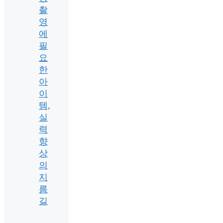
촬
영
에
필
요
한
아
이
템,
실
력
향
상
의
지
름
길