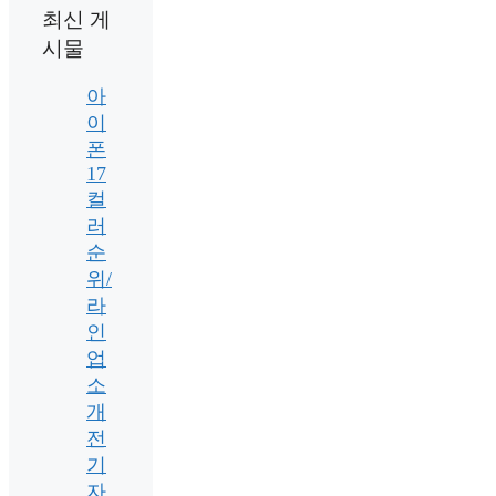
최신 게
시물
아
이
폰
17
컬
러
순
위/
라
인
업
소
개
전
기
자