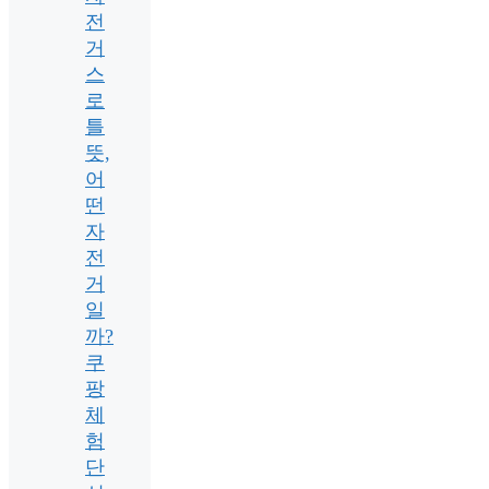
전
거
스
로
틀
뜻,
어
떤
자
전
거
일
까?
쿠
팡
체
험
단