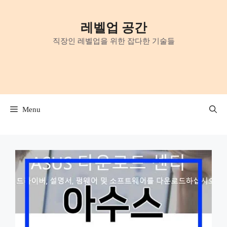
Skip
to
레벨업 공간
content
직장인 레벨업을 위한 잡다한 기술들
Menu