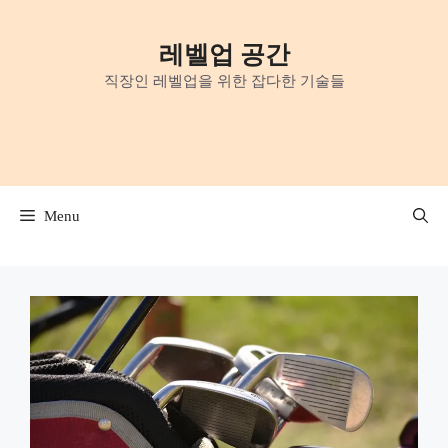
Skip
to
레벨업 공간
content
직장인 레벨업을 위한 잡다한 기술들
Menu