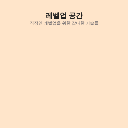
Skip
to
레벨업 공간
content
직장인 레벨업을 위한 잡다한 기술들