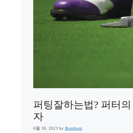
퍼팅잘하는법? 퍼터의
자
6월 30, 2023
by
Bombom