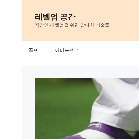
Skip
to
레벨업 공간
content
직장인 레벨업을 위한 잡다한 기술들
골프
네이버블로그