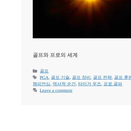
골프와 프로의 세계
Categories
골프
Tags
PGA
,
골프 기술
,
골프 장비
,
골프 전략
,
골프 훈
챔피언십
,
역사적 순간
,
타이거 우즈
,
프로 골퍼
Leave a comment