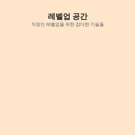
Skip
to
레벨업 공간
content
직장인 레벨업을 위한 잡다한 기술들